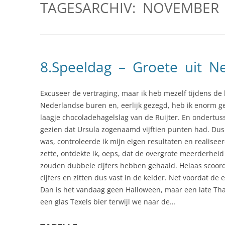
TAGESARCHIV:
NOVEMBER 
8.Speeldag – Groete uit N
Excuseer de vertraging, maar ik heb mezelf tijdens de 
Nederlandse buren en, eerlijk gezegd, heb ik enorm gen
laagje chocoladehagelslag van de Ruijter. En ondertus
gezien dat Ursula zogenaamd vijftien punten had. Dus i
was, controleerde ik mijn eigen resultaten en realiseer
zette, ontdekte ik, oeps, dat de overgrote meerderhe
zouden dubbele cijfers hebben gehaald. Helaas scoor
cijfers en zitten dus vast in de kelder. Net voordat d
Dan is het vandaag geen Halloween, maar een late Than
een glas Texels bier terwijl we naar de…