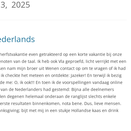
3, 2025
ederlands
herfstvakantie even getrakteerd op een korte vakantie bij onze
oten van de taal. Ik heb ook Vla geproefd, licht verrijkt met een
sen nam mijn broer uit Wenen contact op om te vragen of ik had
k checkte het meteen en ontdekte: Jazeker! En terwijl ik bezig
de me: O, ik ook!!! En toen ik de voorspellingen vandaag online
id van de Nederlanders had gestemd: Bijna alle deelnemers
den degenen helemaal onderaan de ranglijst slechts enkele
e eerste resultaten binnenkomen, nota bene. Dus, lieve mensen.
ksgiving; bijt met mij in een stukje Hollandse kaas en drink