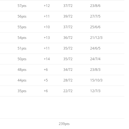
57pts
+12
37/72
23/8/6
56pts
+11
39/72
27/7/5
55pts
+10
37/72
25/6/6
54pts
+13
36/72
21/12/3
51pts
+11
35/72
24/6/5
50pts
+14
35/72
24/7/4
48pts
+6
34/72
23/8/3
44pts
+5
28/72
15/10/3
35pts
+6
22/72
12/7/3
239pts