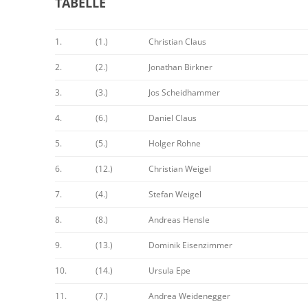
TABELLE
1.
(1.)
Christian Claus
2.
(2.)
Jonathan Birkner
3.
(3.)
Jos Scheidhammer
4.
(6.)
Daniel Claus
5.
(5.)
Holger Rohne
6.
(12.)
Christian Weigel
7.
(4.)
Stefan Weigel
8.
(8.)
Andreas Hensle
9.
(13.)
Dominik Eisenzimmer
10.
(14.)
Ursula Epe
11.
(7.)
Andrea Weidenegger