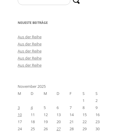
nach:
NEUESTE BEITRÄGE
Aus der Reihe
Aus der Reihe
Aus der Reihe
Aus der Reihe
Aus der Reihe
November 2025
M
D
M
D
F
S
S
1
2
3
4
5
6
7
8
9
10
11
12
13
14
15
16
17
18
19
20
21
22
23
24
25
26
27
28
29
30