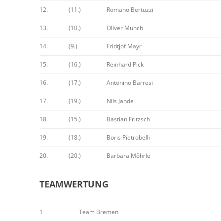
12.
(11.)
Romano Bertuzzi
13.
(10.)
Oliver Münch
14.
(9.)
Fridtjof Mayr
15.
(16.)
Reinhard Pick
16.
(17.)
Antonino Barresi
17.
(19.)
Nils Jande
18.
(15.)
Bastian Fritzsch
19.
(18.)
Boris Pietrobelli
20.
(20.)
Barbara Möhrle
TEAMWERTUNG
1
Team Bremen