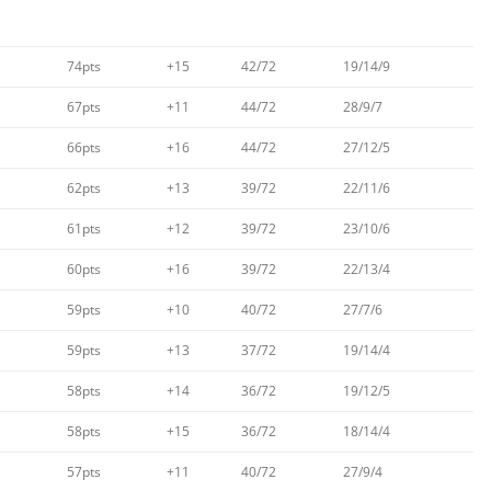
74pts
+15
42/72
19/14/9
67pts
+11
44/72
28/9/7
66pts
+16
44/72
27/12/5
62pts
+13
39/72
22/11/6
61pts
+12
39/72
23/10/6
60pts
+16
39/72
22/13/4
59pts
+10
40/72
27/7/6
59pts
+13
37/72
19/14/4
58pts
+14
36/72
19/12/5
58pts
+15
36/72
18/14/4
57pts
+11
40/72
27/9/4