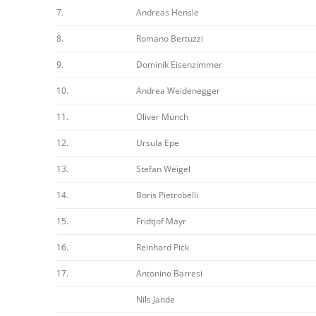
7.
Andreas Hensle
8.
Romano Bertuzzi
9.
Dominik Eisenzimmer
10.
Andrea Weidenegger
11.
Oliver Münch
12.
Ursula Epe
13.
Stefan Weigel
14.
Boris Pietrobelli
15.
Fridtjof Mayr
16.
Reinhard Pick
17.
Antonino Barresi
Nils Jande