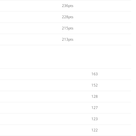
236pts
228pts
215pts
213pts
163
152
128
127
123
122