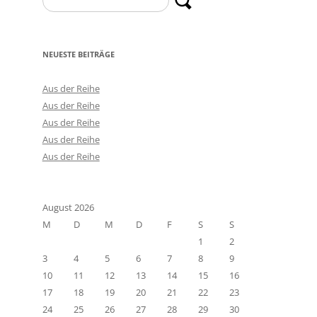
nach:
NEUESTE BEITRÄGE
Aus der Reihe
Aus der Reihe
Aus der Reihe
Aus der Reihe
Aus der Reihe
August 2026
M
D
M
D
F
S
S
1
2
3
4
5
6
7
8
9
10
11
12
13
14
15
16
17
18
19
20
21
22
23
24
25
26
27
28
29
30