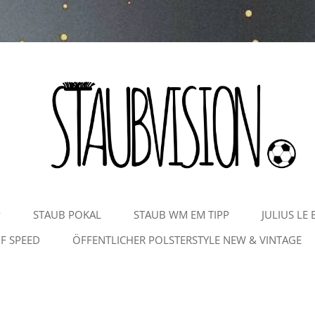
Zum
P
STAUB POKAL
STAUB WM EM TIPP
JULIUS LE 
Inhalt
springen
F SPEED
ÖFFENTLICHER POLSTERSTYLE NEW & VINTAGE