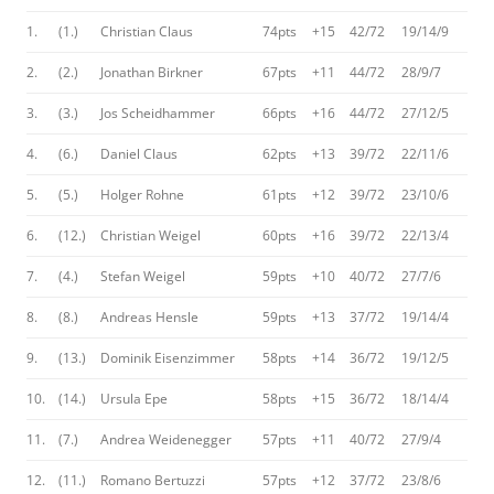
1.
(1.)
Christian Claus
74pts
+15
42/72
19/14/9
2.
(2.)
Jonathan Birkner
67pts
+11
44/72
28/9/7
3.
(3.)
Jos Scheidhammer
66pts
+16
44/72
27/12/5
4.
(6.)
Daniel Claus
62pts
+13
39/72
22/11/6
5.
(5.)
Holger Rohne
61pts
+12
39/72
23/10/6
6.
(12.)
Christian Weigel
60pts
+16
39/72
22/13/4
7.
(4.)
Stefan Weigel
59pts
+10
40/72
27/7/6
8.
(8.)
Andreas Hensle
59pts
+13
37/72
19/14/4
9.
(13.)
Dominik Eisenzimmer
58pts
+14
36/72
19/12/5
10.
(14.)
Ursula Epe
58pts
+15
36/72
18/14/4
11.
(7.)
Andrea Weidenegger
57pts
+11
40/72
27/9/4
12.
(11.)
Romano Bertuzzi
57pts
+12
37/72
23/8/6