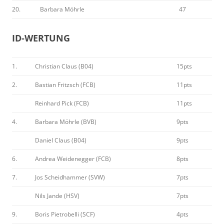
20.
Barbara Möhrle
47
ID-WERTUNG
1.
Christian Claus (B04)
15pts
2.
Bastian Fritzsch (FCB)
11pts
Reinhard Pick (FCB)
11pts
4.
Barbara Möhrle (BVB)
9pts
Daniel Claus (B04)
9pts
6.
Andrea Weidenegger (FCB)
8pts
7.
Jos Scheidhammer (SVW)
7pts
Nils Jande (HSV)
7pts
9.
Boris Pietrobelli (SCF)
4pts