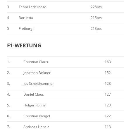
3
Team Lederhose
228pts
4
Borussia
215pts
5
Freiburg I
213pts
F1-WERTUNG
1.
Christian Claus
163
2.
Jonathan Birkner
152
3.
Jos Scheidhammer
128
4.
Daniel Claus
127
5.
Holger Rohne
123
6.
Christian Weigel
122
7.
Andreas Hensle
113