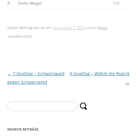
9.
Stefan Weigel
1×3
Dieser Beitrag wurde am
November 3, 2025
unter
News
veröffentlicht.
Beitragsnavigation
←
7.Spieltag – Schwarzwald
9.Spieltag – Wähle die Rubrik
gegen Schwarzgeld
→
Suchen
nach:
NEUESTE BEITRÄGE