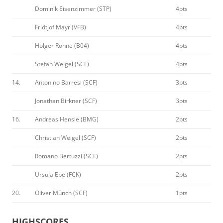
Dominik Eisenzimmer (STP)
4pts
Fridtjof Mayr (VFB)
4pts
Holger Rohne (B04)
4pts
Stefan Weigel (SCF)
4pts
14.
Antonino Barresi (SCF)
3pts
Jonathan Birkner (SCF)
3pts
16.
Andreas Hensle (BMG)
2pts
Christian Weigel (SCF)
2pts
Romano Bertuzzi (SCF)
2pts
Ursula Epe (FCK)
2pts
20.
Oliver Münch (SCF)
1pts
HIGHSCORES