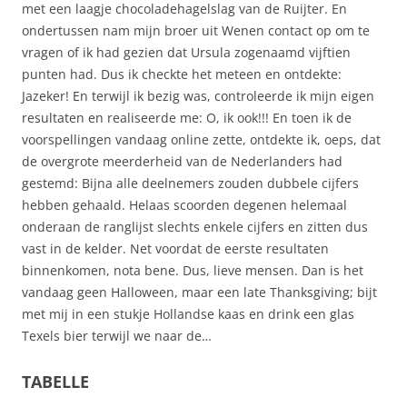
met een laagje chocoladehagelslag van de Ruijter. En
ondertussen nam mijn broer uit Wenen contact op om te
vragen of ik had gezien dat Ursula zogenaamd vijftien
punten had. Dus ik checkte het meteen en ontdekte:
Jazeker! En terwijl ik bezig was, controleerde ik mijn eigen
resultaten en realiseerde me: O, ik ook!!! En toen ik de
voorspellingen vandaag online zette, ontdekte ik, oeps, dat
de overgrote meerderheid van de Nederlanders had
gestemd: Bijna alle deelnemers zouden dubbele cijfers
hebben gehaald. Helaas scoorden degenen helemaal
onderaan de ranglijst slechts enkele cijfers en zitten dus
vast in de kelder. Net voordat de eerste resultaten
binnenkomen, nota bene. Dus, lieve mensen. Dan is het
vandaag geen Halloween, maar een late Thanksgiving; bijt
met mij in een stukje Hollandse kaas en drink een glas
Texels bier terwijl we naar de…
TABELLE