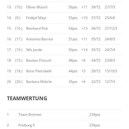
13.
(10.)
Oliver Münch
56pts
+11
39/72
27/7/5
14.
(9.)
Fridtjof Mayr
55pts
+10
37/72
25/6/6
15.
(16.)
Reinhard Pick
54pts
+13
36/72
21/12/3
16.
(17.)
Antonino Barresi
51pts
+11
35/72
24/6/5
17.
(19.)
Nils Jande
50pts
+14
35/72
24/7/4
18.
(15.)
Bastian Fritzsch
48pts
+6
34/72
23/8/3
19.
(18.)
Boris Pietrobelli
44pts
+5
28/72
15/10/3
20.
(20.)
Barbara Möhrle
35pts
+6
22/72
12/7/3
TEAMWERTUNG
1
Team Bremen
239pts
2
Freiburg II
236pts