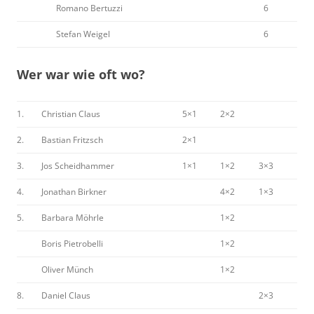
Romano Bertuzzi
6
Stefan Weigel
6
Wer war wie oft wo?
1.
Christian Claus
5×1
2×2
2.
Bastian Fritzsch
2×1
3.
Jos Scheidhammer
1×1
1×2
3×3
4.
Jonathan Birkner
4×2
1×3
5.
Barbara Möhrle
1×2
Boris Pietrobelli
1×2
Oliver Münch
1×2
8.
Daniel Claus
2×3