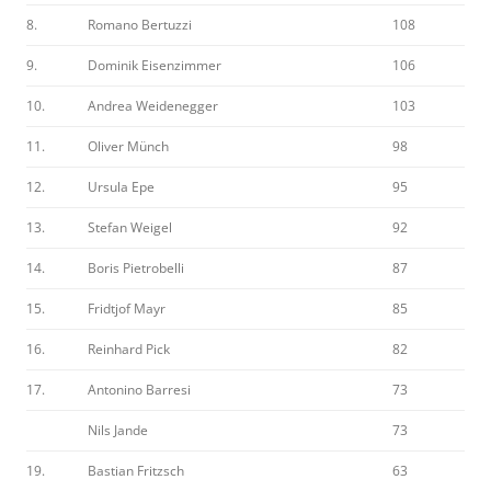
8.
Romano Bertuzzi
108
9.
Dominik Eisenzimmer
106
10.
Andrea Weidenegger
103
11.
Oliver Münch
98
12.
Ursula Epe
95
13.
Stefan Weigel
92
14.
Boris Pietrobelli
87
15.
Fridtjof Mayr
85
16.
Reinhard Pick
82
17.
Antonino Barresi
73
Nils Jande
73
19.
Bastian Fritzsch
63