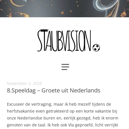
Staubvision
Zum
MENÜ
Inhalt
springen
November 3, 2025
8.Speeldag – Groete uit Nederlands
Excuseer de vertraging, maar ik heb mezelf tijdens de
herfstvakantie even getrakteerd op een korte vakantie bij
onze Nederlandse buren en, eerlijk gezegd, heb ik enorm
genoten van de taal. Ik heb ook Vla geproefd, licht verrijkt