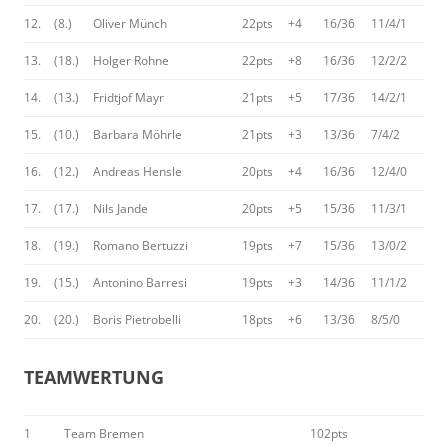
12.
(8.)
Oliver Münch
22pts
+4
16/36
11/4/1
13.
(18.)
Holger Rohne
22pts
+8
16/36
12/2/2
14.
(13.)
Fridtjof Mayr
21pts
+5
17/36
14/2/1
15.
(10.)
Barbara Möhrle
21pts
+3
13/36
7/4/2
16.
(12.)
Andreas Hensle
20pts
+4
16/36
12/4/0
17.
(17.)
Nils Jande
20pts
+5
15/36
11/3/1
18.
(19.)
Romano Bertuzzi
19pts
+7
15/36
13/0/2
19.
(15.)
Antonino Barresi
19pts
+3
14/36
11/1/2
20.
(20.)
Boris Pietrobelli
18pts
+6
13/36
8/5/0
TEAMWERTUNG
1
Team Bremen
102pts