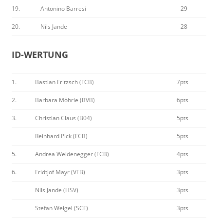
19.
Antonino Barresi
29
20.
Nils Jande
28
ID-WERTUNG
1.
Bastian Fritzsch (FCB)
7pts
2.
Barbara Möhrle (BVB)
6pts
3.
Christian Claus (B04)
5pts
Reinhard Pick (FCB)
5pts
5.
Andrea Weidenegger (FCB)
4pts
6.
Fridtjof Mayr (VFB)
3pts
Nils Jande (HSV)
3pts
Stefan Weigel (SCF)
3pts