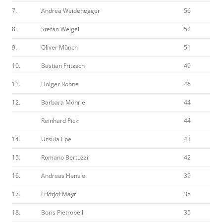
7.
Andrea Weidenegger
56
8.
Stefan Weigel
52
9.
Oliver Münch
51
10.
Bastian Fritzsch
49
11.
Holger Rohne
46
12.
Barbara Möhrle
44
Reinhard Pick
44
14.
Ursula Epe
43
15.
Romano Bertuzzi
42
16.
Andreas Hensle
39
17.
Fridtjof Mayr
38
18.
Boris Pietrobelli
35