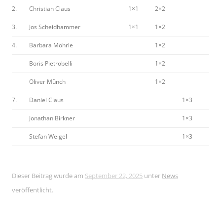
2.
Christian Claus
1×1
2×2
3.
Jos Scheidhammer
1×1
1×2
4.
Barbara Möhrle
1×2
Boris Pietrobelli
1×2
Oliver Münch
1×2
7.
Daniel Claus
1×3
Jonathan Birkner
1×3
Stefan Weigel
1×3
Dieser Beitrag wurde am
September 22, 2025
unter
News
veröffentlicht.