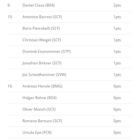
9.
Daniel Claus (B04)
2pts
10.
Antonino Barresi (SCF)
1pts
Boris Pietrobelli (SCF)
1pts
Christian Weigel (SCF)
1pts
Dominik Eisenzimmer (STP)
1pts
Jonathan Birkner (SCF)
1pts
Jos Scheidhammer (SVW)
1pts
16.
Andreas Hensle (BMG)
0pts
Holger Rohne (B04)
0pts
Oliver Münch (SCF)
0pts
Romano Bertuzzi (SCF)
0pts
Ursula Epe (FCK)
0pts