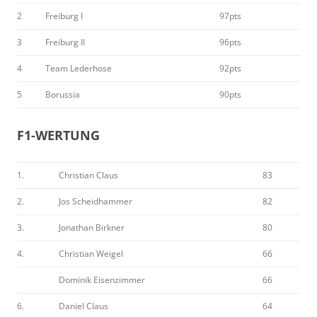
2
Freiburg I
97pts
3
Freiburg II
96pts
4
Team Lederhose
92pts
5
Borussia
90pts
F1-WERTUNG
1.
Christian Claus
83
2.
Jos Scheidhammer
82
3.
Jonathan Birkner
80
4.
Christian Weigel
66
Dominik Eisenzimmer
66
6.
Daniel Claus
64