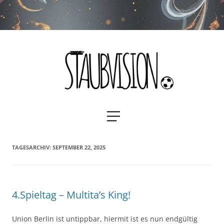
Staubvision
Zum
MENÜ
Inhalt
springen
TAGESARCHIV:
SEPTEMBER 22, 2025
4.Spieltag – Multita’s King!
Union Berlin ist untippbar, hiermit ist es nun endgültig