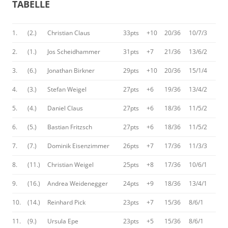
TABELLE
1.
(2.)
Christian Claus
33pts
+10
20/36
10/7/3
2.
(1.)
Jos Scheidhammer
31pts
+7
21/36
13/6/2
3.
(6.)
Jonathan Birkner
29pts
+10
20/36
15/1/4
4.
(3.)
Stefan Weigel
27pts
+6
19/36
13/4/2
5.
(4.)
Daniel Claus
27pts
+6
18/36
11/5/2
6.
(5.)
Bastian Fritzsch
27pts
+6
18/36
11/5/2
7.
(7.)
Dominik Eisenzimmer
26pts
+7
17/36
11/3/3
8.
(11.)
Christian Weigel
25pts
+8
17/36
10/6/1
9.
(16.)
Andrea Weidenegger
24pts
+9
18/36
13/4/1
10.
(14.)
Reinhard Pick
23pts
+7
15/36
8/6/1
11.
(9.)
Ursula Epe
23pts
+5
15/36
8/6/1