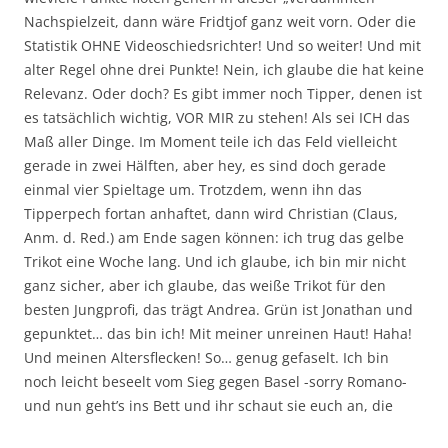
Nachspielzeit, dann wäre Fridtjof ganz weit vorn. Oder die
Statistik OHNE Videoschiedsrichter! Und so weiter! Und mit
alter Regel ohne drei Punkte! Nein, ich glaube die hat keine
Relevanz. Oder doch? Es gibt immer noch Tipper, denen ist
es tatsächlich wichtig, VOR MIR zu stehen! Als sei ICH das
Maß aller Dinge. Im Moment teile ich das Feld vielleicht
gerade in zwei Hälften, aber hey, es sind doch gerade
einmal vier Spieltage um. Trotzdem, wenn ihn das
Tipperpech fortan anhaftet, dann wird Christian (Claus,
Anm. d. Red.) am Ende sagen können: ich trug das gelbe
Trikot eine Woche lang. Und ich glaube, ich bin mir nicht
ganz sicher, aber ich glaube, das weiße Trikot für den
besten Jungprofi, das trägt Andrea. Grün ist Jonathan und
gepunktet… das bin ich! Mit meiner unreinen Haut! Haha!
Und meinen Altersflecken! So… genug gefaselt. Ich bin
noch leicht beseelt vom Sieg gegen Basel -sorry Romano-
und nun geht’s ins Bett und ihr schaut sie euch an, die