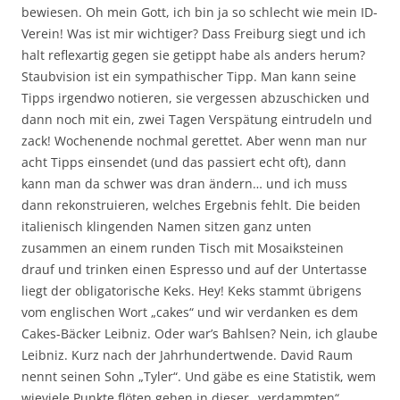
bewiesen. Oh mein Gott, ich bin ja so schlecht wie mein ID-
Verein! Was ist mir wichtiger? Dass Freiburg siegt und ich
halt reflexartig gegen sie getippt habe als anders herum?
Staubvision ist ein sympathischer Tipp. Man kann seine
Tipps irgendwo notieren, sie vergessen abzuschicken und
dann noch mit ein, zwei Tagen Verspätung eintrudeln und
zack! Wochenende nochmal gerettet. Aber wenn man nur
acht Tipps einsendet (und das passiert echt oft), dann
kann man da schwer was dran ändern… und ich muss
dann rekonstruieren, welches Ergebnis fehlt. Die beiden
italienisch klingenden Namen sitzen ganz unten
zusammen an einem runden Tisch mit Mosaiksteinen
drauf und trinken einen Espresso und auf der Untertasse
liegt der obligatorische Keks. Hey! Keks stammt übrigens
vom englischen Wort „cakes“ und wir verdanken es dem
Cakes-Bäcker Leibniz. Oder war’s Bahlsen? Nein, ich glaube
Leibniz. Kurz nach der Jahrhundertwende. David Raum
nennt seinen Sohn „Tyler“. Und gäbe es eine Statistik, wem
wieviele Punkte flöten gehen in dieser „verdammten“