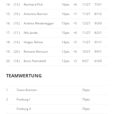
14.
(13.)
Reinhard Pick
16pts
+6
11/27
7/3/1
15.
(16.)
Antonino Barresi
16pts
+7
11/27
8/1/2
16.
(10.)
Andrea Weidenegger
15pts
+5
12/27
9/3/0
17.
(17.)
Nils Jande
15pts
+6
11/27
8/2/1
18.
(14.)
Holger Rohne
14pts
+5
11/27
9/1/1
19.
(20.)
Romano Bertuzzi
12pts
+6
10/27
9/0/1
20.
(18.)
Boris Pietrobelli
12pts
+3
9/27
6/3/0
TEAMWERTUNG
1
Team Bremen
76pts
2
Freiburg I
70pts
Freiburg II
70pts