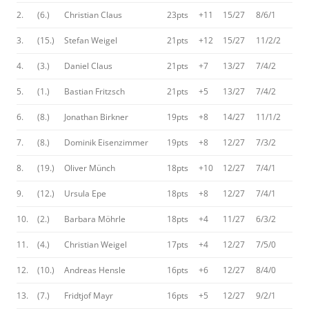
2.
(6.)
Christian Claus
23pts
+11
15/27
8/6/1
3.
(15.)
Stefan Weigel
21pts
+12
15/27
11/2/2
4.
(3.)
Daniel Claus
21pts
+7
13/27
7/4/2
5.
(1.)
Bastian Fritzsch
21pts
+5
13/27
7/4/2
6.
(8.)
Jonathan Birkner
19pts
+8
14/27
11/1/2
7.
(8.)
Dominik Eisenzimmer
19pts
+8
12/27
7/3/2
8.
(19.)
Oliver Münch
18pts
+10
12/27
7/4/1
9.
(12.)
Ursula Epe
18pts
+8
12/27
7/4/1
10.
(2.)
Barbara Möhrle
18pts
+4
11/27
6/3/2
11.
(4.)
Christian Weigel
17pts
+4
12/27
7/5/0
12.
(10.)
Andreas Hensle
16pts
+6
12/27
8/4/0
13.
(7.)
Fridtjof Mayr
16pts
+5
12/27
9/2/1