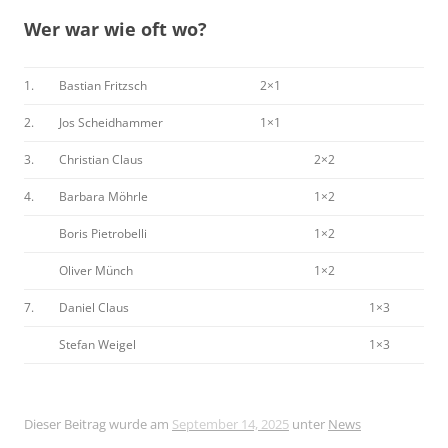
Wer war wie oft wo?
1.
Bastian Fritzsch
2×1
2.
Jos Scheidhammer
1×1
3.
Christian Claus
2×2
4.
Barbara Möhrle
1×2
Boris Pietrobelli
1×2
Oliver Münch
1×2
7.
Daniel Claus
1×3
Stefan Weigel
1×3
Dieser Beitrag wurde am
September 14, 2025
unter
News