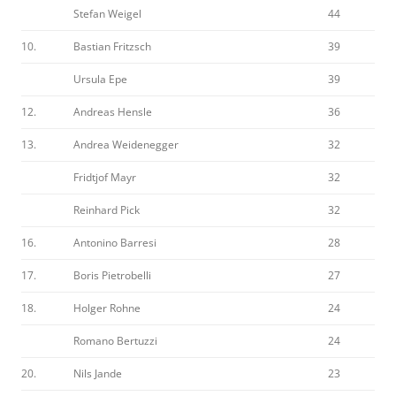
Stefan Weigel
44
10.
Bastian Fritzsch
39
Ursula Epe
39
12.
Andreas Hensle
36
13.
Andrea Weidenegger
32
Fridtjof Mayr
32
Reinhard Pick
32
16.
Antonino Barresi
28
17.
Boris Pietrobelli
27
18.
Holger Rohne
24
Romano Bertuzzi
24
20.
Nils Jande
23