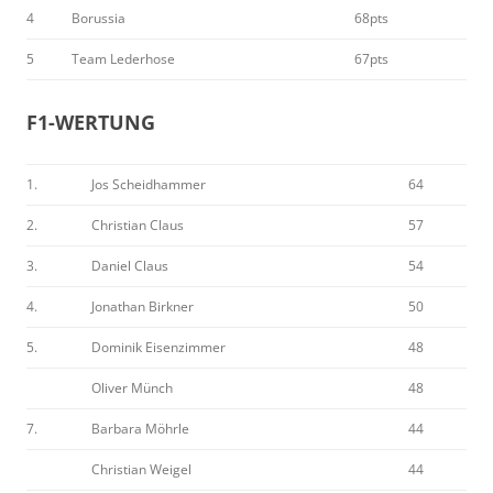
4
Borussia
68pts
5
Team Lederhose
67pts
F1-WERTUNG
1.
Jos Scheidhammer
64
2.
Christian Claus
57
3.
Daniel Claus
54
4.
Jonathan Birkner
50
5.
Dominik Eisenzimmer
48
Oliver Münch
48
7.
Barbara Möhrle
44
Christian Weigel
44