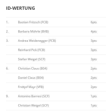
ID-WERTUNG
1.
Bastian Fritzsch (FCB)
6pts
2.
Barbara Möhrle (BVB)
4pts
3.
Andrea Weidenegger (FCB)
3pts
Reinhard Pick (FCB)
3pts
Stefan Weigel (SCF)
3pts
6.
Christian Claus (B04)
2pts
Daniel Claus (B04)
2pts
Fridtjof Mayr (VFB)
2pts
9.
Antonino Barresi (SCF)
1pts
Christian Weigel (SCF)
1pts