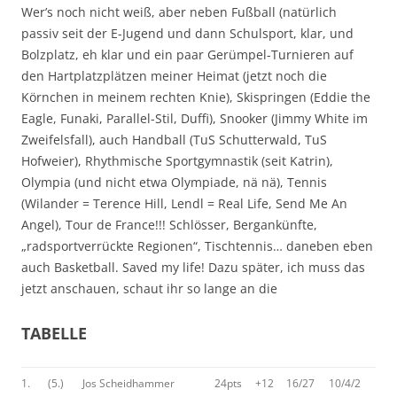
Wer’s noch nicht weiß, aber neben Fußball (natürlich
passiv seit der E-Jugend und dann Schulsport, klar, und
Bolzplatz, eh klar und ein paar Gerümpel-Turnieren auf
den Hartplatzplätzen meiner Heimat (jetzt noch die
Körnchen in meinem rechten Knie), Skispringen (Eddie the
Eagle, Funaki, Parallel-Stil, Duffi), Snooker (Jimmy White im
Zweifelsfall), auch Handball (TuS Schutterwald, TuS
Hofweier), Rhythmische Sportgymnastik (seit Katrin),
Olympia (und nicht etwa Olympiade, nä nä), Tennis
(Wilander = Terence Hill, Lendl = Real Life, Send Me An
Angel), Tour de France!!! Schlösser, Bergankünfte,
„radsportverrückte Regionen“, Tischtennis… daneben eben
auch Basketball. Saved my life! Dazu später, ich muss das
jetzt anschauen, schaut ihr so lange an die
TABELLE
1.
(5.)
Jos Scheidhammer
24pts
+12
16/27
10/4/2