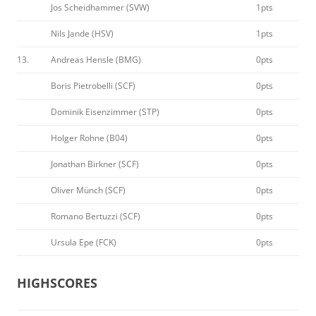
Jos Scheidhammer (SVW)
1pts
Nils Jande (HSV)
1pts
13.
Andreas Hensle (BMG)
0pts
Boris Pietrobelli (SCF)
0pts
Dominik Eisenzimmer (STP)
0pts
Holger Rohne (B04)
0pts
Jonathan Birkner (SCF)
0pts
Oliver Münch (SCF)
0pts
Romano Bertuzzi (SCF)
0pts
Ursula Epe (FCK)
0pts
HIGHSCORES