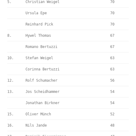
5.
Christian Weigel
70
Ursula Epe
70
Reinhard Pick
70
8.
Hywel Thomas
67
Romano Bertuzzi
67
10.
Stefan Weigel
63
Corinna Bertuzzi
63
12.
Rolf Schumacher
56
13.
Jos Scheidhammer
54
Jonathan Birkner
54
15.
Oliver Münch
52
16.
Nils Jande
48