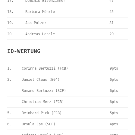
17.
Dominik Eisenzimmer
47
18.
Barbara Möhrle
45
19.
Jan Polzer
31
20.
Andreas Hensle
29
ID-WERTUNG
1.
Corinna Bertuzzi (FCB)
9pts
2.
Daniel Claus (B04)
6pts
Romano Bertuzzi (SCF)
6pts
Christian Merz (FCB)
6pts
5.
Reinhard Pick (FCB)
5pts
6.
Ursula Epe (SCF)
4pts