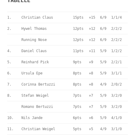
TABELLE
1.
Christian Claus
15pts
+15
6/9
1/1/4
2.
Hywel Thomas
12pts
+12
6/9
2/2/2
Running Nose
12pts
+12
6/9
2/2/2
4.
Daniel Claus
11pts
+11
5/9
1/2/2
5.
Reinhard Pick
9pts
+9
5/9
2/2/1
6.
Ursula Epe
8pts
+8
5/9
3/1/1
7.
Corinna Bertuzzi
8pts
+8
4/9
2/0/2
8.
Stefan Weigel
7pts
+7
5/9
3/2/0
Romano Bertuzzi
7pts
+7
5/9
3/2/0
10.
Nils Jande
6pts
+6
5/9
4/1/0
11.
Christian Weigel
5pts
+5
4/9
3/1/0