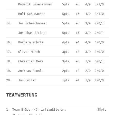
Dominik Eisenzimmer
5pts
+5
4/9
3/1/0
Rolf Schumacher
5pts
+5
4/9
3/1/0
14.
Jos Scheidhammer
5pts
+5
3/9
2/0/1
Jonathan Birkner
5pts
+5
3/9
2/0/1
16.
Barbara Möhrle
4pts
+4
4/9
4/0/0
17.
Oliver Münch
3pts
+3
3/9
3/0/0
18.
Christian Merz
3pts
+3
1/9
0/0/1
19.
Andreas Hensle
2pts
+2
2/9
2/0/0
20.
Jan Polzer
1pts
+1
1/9
1/0/0
TEAMWERTUNG
1.
Team Brüder (Christian&Stefan,
38pts