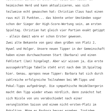
heimischen Herd und kann aktualisieren, was sich
teilweise echt gewaschen hat: Christian Claus haut einen
raus mit 15 Punkten... das könnte unter Umständen sogar
schon der Sieger der High-Score-Wertung sein, am ersten
Spieltag. Christian hat gleich vier Partien exakt getippt
- allein damit wäre er schon Erster gewesen.
Zwei alte Bekannte von ganz oben grüßen von Platz 2,
Hywel und Holger. Unsere neuen Tipper in der Gemeinschaft
haben einen durchwachsenen Start (Barbara) und einen
Fehlstart (Jan) hingelegt. Aber wir wissen ja, die erste
aussagekräftige Tabelle steht erst nach dem 10.Spieltag
hier. Genau, apropos neue Tipper: Barbara hat sich durch
zahlreiche erfolgreiche Teilnahmen bei WM-Tipps und
Pokal-Tipps aufgedrängt. Die sympathische Heidelbergerin
macht den Tipp wieder etwas nördlich, denn zunächst hat
sich Nicole von uns verabschiedet nach einer
verunglückten Saison und einem nicht-ersten-Platz im
Pokaltipp. Möge es Barbara besser ergehen. Trotzdem