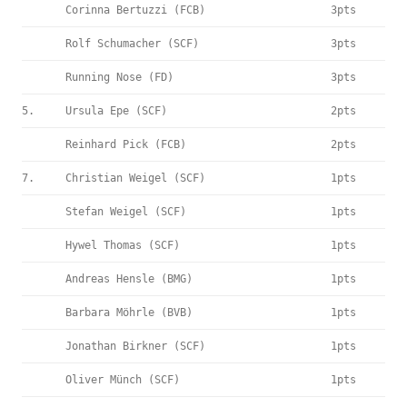
Corinna Bertuzzi (FCB)
3pts
Rolf Schumacher (SCF)
3pts
Running Nose (FD)
3pts
5.
Ursula Epe (SCF)
2pts
Reinhard Pick (FCB)
2pts
7.
Christian Weigel (SCF)
1pts
Stefan Weigel (SCF)
1pts
Hywel Thomas (SCF)
1pts
Andreas Hensle (BMG)
1pts
Barbara Möhrle (BVB)
1pts
Jonathan Birkner (SCF)
1pts
Oliver Münch (SCF)
1pts