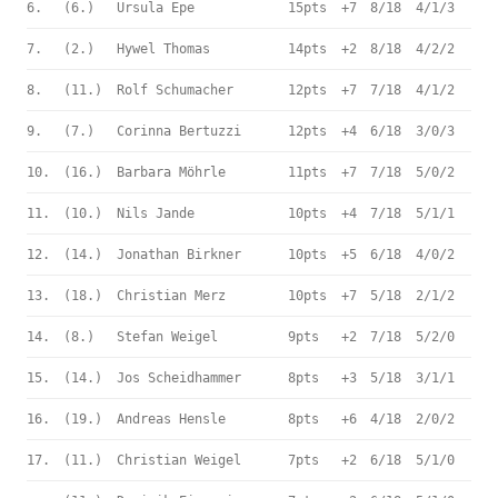
6.
(6.)
Ursula Epe
15pts
+7
8/18
4/1/3
7.
(2.)
Hywel Thomas
14pts
+2
8/18
4/2/2
8.
(11.)
Rolf Schumacher
12pts
+7
7/18
4/1/2
9.
(7.)
Corinna Bertuzzi
12pts
+4
6/18
3/0/3
10.
(16.)
Barbara Möhrle
11pts
+7
7/18
5/0/2
11.
(10.)
Nils Jande
10pts
+4
7/18
5/1/1
12.
(14.)
Jonathan Birkner
10pts
+5
6/18
4/0/2
13.
(18.)
Christian Merz
10pts
+7
5/18
2/1/2
14.
(8.)
Stefan Weigel
9pts
+2
7/18
5/2/0
15.
(14.)
Jos Scheidhammer
8pts
+3
5/18
3/1/1
16.
(19.)
Andreas Hensle
8pts
+6
4/18
2/0/2
17.
(11.)
Christian Weigel
7pts
+2
6/18
5/1/0