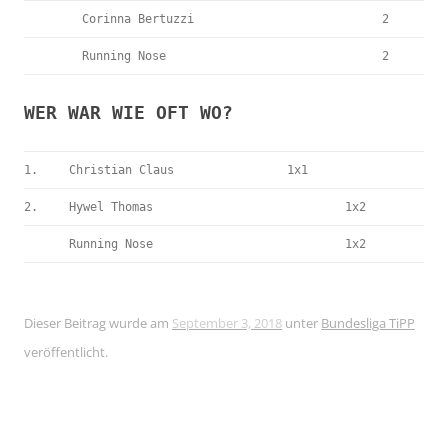
Corinna Bertuzzi
2
Running Nose
2
WER WAR WIE OFT WO?
1.
Christian Claus
1x1
2.
Hywel Thomas
1x2
Running Nose
1x2
Dieser Beitrag wurde am
September 3, 2018
unter
Bundesliga TiPP
veröffentlicht.