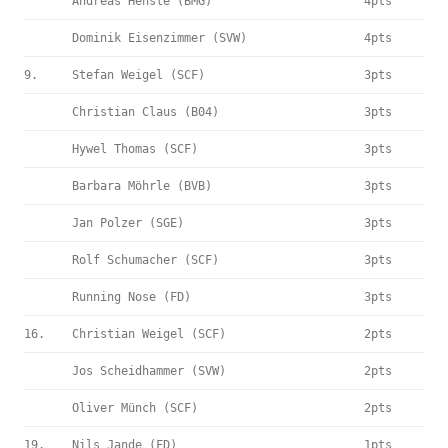
Andreas Hensle (BMG)
4pts
Dominik Eisenzimmer (SVW)
4pts
9.
Stefan Weigel (SCF)
3pts
Christian Claus (B04)
3pts
Hywel Thomas (SCF)
3pts
Barbara Möhrle (BVB)
3pts
Jan Polzer (SGE)
3pts
Rolf Schumacher (SCF)
3pts
Running Nose (FD)
3pts
16.
Christian Weigel (SCF)
2pts
Jos Scheidhammer (SVW)
2pts
Oliver Münch (SCF)
2pts
19.
Nils Jande (FD)
1pts