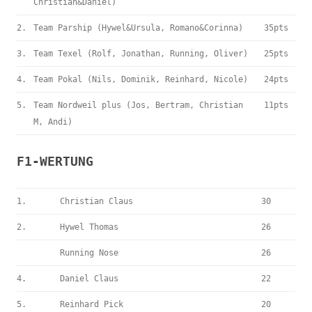
Christian&Daniel)
2.
Team Parship (Hywel&Ursula, Romano&Corinna)
35pts
3.
Team Texel (Rolf, Jonathan, Running, Oliver)
25pts
4.
Team Pokal (Nils, Dominik, Reinhard, Nicole)
24pts
5.
Team Nordweil plus (Jos, Bertram, Christian
11pts
M, Andi)
F1-WERTUNG
1.
Christian Claus
30
2.
Hywel Thomas
26
Running Nose
26
4.
Daniel Claus
22
5.
Reinhard Pick
20