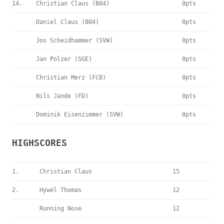
14.
Christian Claus (B04)
0pts
Daniel Claus (B04)
0pts
Jos Scheidhammer (SVW)
0pts
Jan Polzer (SGE)
0pts
Christian Merz (FCB)
0pts
Nils Jande (FD)
0pts
Dominik Eisenzimmer (SVW)
0pts
HIGHSCORES
1.
Christian Claus
15
2.
Hywel Thomas
12
Running Nose
12