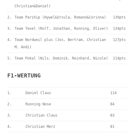
Christian&Daniel)
2.
Team Parship (Hywel&Ursula, Romano&Corinna)
139pts
3.
Team Texel (Rolf, Jonathan, Running, Oliver)
134pts
4.
Team Nordweil plus (Jos, Bertram, Christian
127pts
M, Andi)
5.
Team Pokal (Nils, Dominik, Reinhard, Nicole)
114pts
F1-WERTUNG
1.
Daniel Claus
114
2.
Running Nose
84
3.
Christian Claus
83
4.
Christian Merz
81