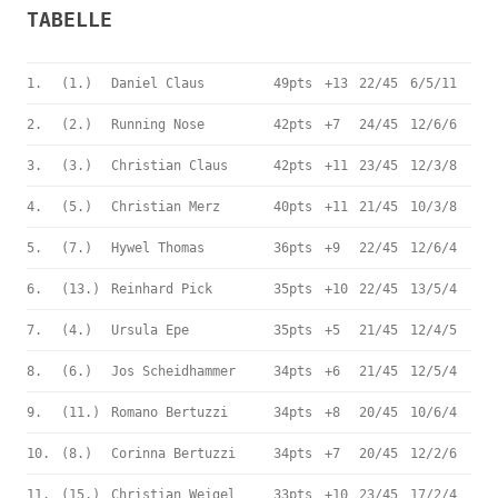
TABELLE
1.
(1.)
Daniel Claus
49pts
+13
22/45
6/5/11
2.
(2.)
Running Nose
42pts
+7
24/45
12/6/6
3.
(3.)
Christian Claus
42pts
+11
23/45
12/3/8
4.
(5.)
Christian Merz
40pts
+11
21/45
10/3/8
5.
(7.)
Hywel Thomas
36pts
+9
22/45
12/6/4
6.
(13.)
Reinhard Pick
35pts
+10
22/45
13/5/4
7.
(4.)
Ursula Epe
35pts
+5
21/45
12/4/5
8.
(6.)
Jos Scheidhammer
34pts
+6
21/45
12/5/4
9.
(11.)
Romano Bertuzzi
34pts
+8
20/45
10/6/4
10.
(8.)
Corinna Bertuzzi
34pts
+7
20/45
12/2/6
11.
(15.)
Christian Weigel
33pts
+10
23/45
17/2/4