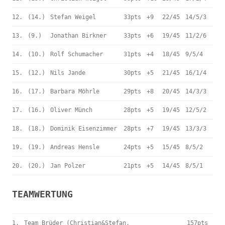
12.
(14.)
Stefan Weigel
33pts
+9
22/45
14/5/3
13.
(9.)
Jonathan Birkner
33pts
+6
19/45
11/2/6
14.
(10.)
Rolf Schumacher
31pts
+4
18/45
9/5/4
15.
(12.)
Nils Jande
30pts
+5
21/45
16/1/4
16.
(17.)
Barbara Möhrle
29pts
+8
20/45
14/3/3
17.
(16.)
Oliver Münch
28pts
+5
19/45
12/5/2
18.
(18.)
Dominik Eisenzimmer
28pts
+7
19/45
13/3/3
19.
(19.)
Andreas Hensle
24pts
+5
15/45
8/5/2
20.
(20.)
Jan Polzer
21pts
+5
14/45
8/5/1
TEAMWERTUNG
1.
Team Brüder (Christian&Stefan,
157pts