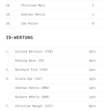
18.
Christian Merz
2
19.
Andreas Hensle
1
20.
Jan Polzer
0
ID-WERTUNG
1.
Corinna Bertuzzi (FCB)
3pts
Running Nose (FD)
3pts
3.
Reinhard Pick (FCB)
2pts
4.
Ursula Epe (SCF)
1pts
Andreas Hensle (BMG)
1pts
Barbara Möhrle (BVB)
1pts
7.
Christian Weigel (SCF)
0pts