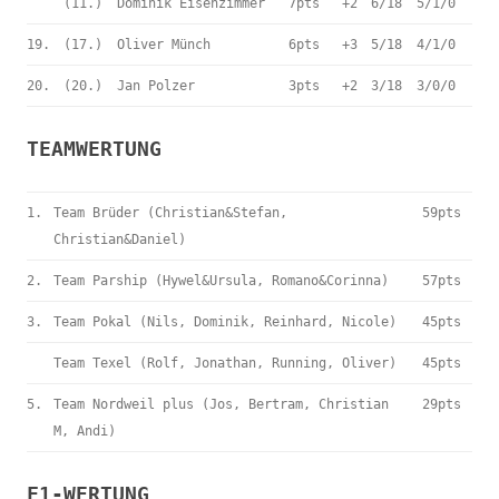
(11.)
Dominik Eisenzimmer
7pts
+2
6/18
5/1/0
19.
(17.)
Oliver Münch
6pts
+3
5/18
4/1/0
20.
(20.)
Jan Polzer
3pts
+2
3/18
3/0/0
TEAMWERTUNG
1.
Team Brüder (Christian&Stefan,
59pts
Christian&Daniel)
2.
Team Parship (Hywel&Ursula, Romano&Corinna)
57pts
3.
Team Pokal (Nils, Dominik, Reinhard, Nicole)
45pts
Team Texel (Rolf, Jonathan, Running, Oliver)
45pts
5.
Team Nordweil plus (Jos, Bertram, Christian
29pts
M, Andi)
F1-WERTUNG