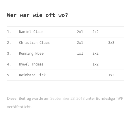
Wer war wie oft wo?
1.
Daniel Claus
2x1
2x2
2.
Christian Claus
2x1
3x3
3.
Running Nose
1x1
3x2
4.
Hywel Thomas
1x2
5.
Reinhard Pick
1x3
Dieser Beitrag wurde am
September 28, 2018
unter
Bundesliga TiPP
veröffentlicht.