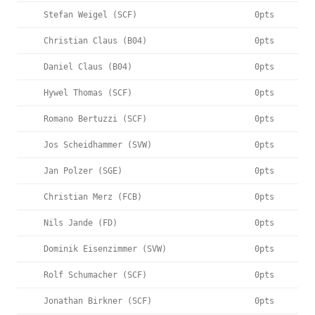
Stefan Weigel (SCF)
0pts
Christian Claus (B04)
0pts
Daniel Claus (B04)
0pts
Hywel Thomas (SCF)
0pts
Romano Bertuzzi (SCF)
0pts
Jos Scheidhammer (SVW)
0pts
Jan Polzer (SGE)
0pts
Christian Merz (FCB)
0pts
Nils Jande (FD)
0pts
Dominik Eisenzimmer (SVW)
0pts
Rolf Schumacher (SCF)
0pts
Jonathan Birkner (SCF)
0pts