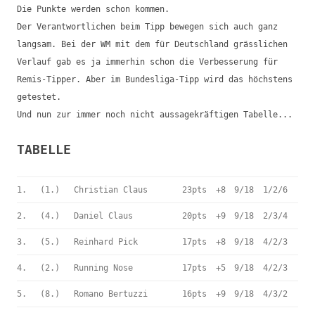
Die Punkte werden schon kommen.
Der Verantwortlichen beim Tipp bewegen sich auch ganz
langsam. Bei der WM mit dem für Deutschland grässlichen
Verlauf gab es ja immerhin schon die Verbesserung für
Remis-Tipper. Aber im Bundesliga-Tipp wird das höchstens
getestet.
Und nun zur immer noch nicht aussagekräftigen Tabelle...
TABELLE
1.
(1.)
Christian Claus
23pts
+8
9/18
1/2/6
2.
(4.)
Daniel Claus
20pts
+9
9/18
2/3/4
3.
(5.)
Reinhard Pick
17pts
+8
9/18
4/2/3
4.
(2.)
Running Nose
17pts
+5
9/18
4/2/3
5.
(8.)
Romano Bertuzzi
16pts
+9
9/18
4/3/2