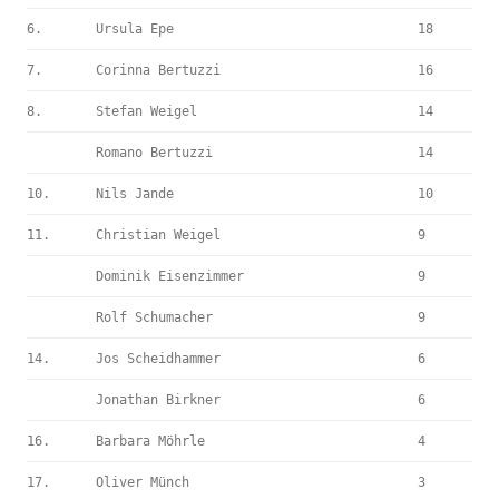
6.
Ursula Epe
18
7.
Corinna Bertuzzi
16
8.
Stefan Weigel
14
Romano Bertuzzi
14
10.
Nils Jande
10
11.
Christian Weigel
9
Dominik Eisenzimmer
9
Rolf Schumacher
9
14.
Jos Scheidhammer
6
Jonathan Birkner
6
16.
Barbara Möhrle
4
17.
Oliver Münch
3