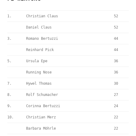
1.
Christian Claus
52
Daniel Claus
52
3.
Romano Bertuzzi
44
Reinhard Pick
44
5.
Ursula Epe
36
Running Nose
36
7.
Hywel Thomas
30
8.
Rolf Schumacher
27
9.
Corinna Bertuzzi
24
10.
Christian Merz
22
Barbara Möhrle
22