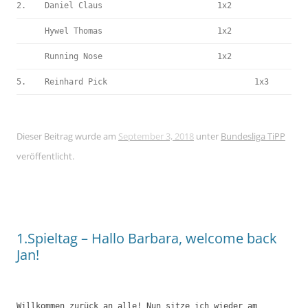
2.
Daniel Claus
1x2
Hywel Thomas
1x2
Running Nose
1x2
5.
Reinhard Pick
1x3
Dieser Beitrag wurde am
September 3, 2018
unter
Bundesliga TiPP
veröffentlicht.
1.Spieltag – Hallo Barbara, welcome back
Jan!
Willkommen zurück an alle! Nun sitze ich wieder am