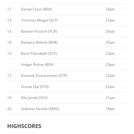
11.
Daniel Claus (B04)
29pts
12.
Christian Weigel (SCF)
27pts
13.
Bastian Fritzsch (FCB)
26pts
14.
Barbara Möhrle (BVB)
25pts
15.
Boris Pietrobelli (SCF)
23pts
Holger Rohne (B04)
23pts
17.
Dominik Eisenzimmer (STP)
22pts
Ursula Epe (FCK)
22pts
19.
Nils Jande (HSV)
21pts
20.
Andreas Hensle (BMG)
18pts
HIGHSCORES