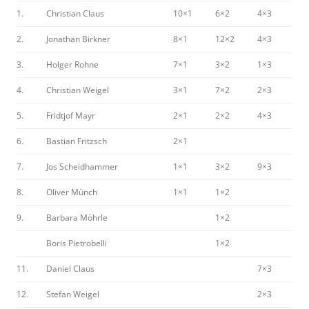
1.
Christian Claus
10×1
6×2
4×3
2.
Jonathan Birkner
8×1
12×2
4×3
3.
Holger Rohne
7×1
3×2
1×3
4.
Christian Weigel
3×1
7×2
2×3
5.
Fridtjof Mayr
2×1
2×2
4×3
6.
Bastian Fritzsch
2×1
7.
Jos Scheidhammer
1×1
3×2
9×3
8.
Oliver Münch
1×1
1×2
9.
Barbara Möhrle
1×2
Boris Pietrobelli
1×2
11.
Daniel Claus
7×3
12.
Stefan Weigel
2×3