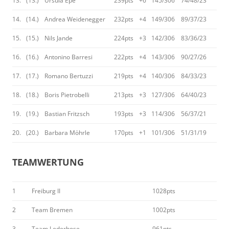
13.
(13.)
Ursula Epe
239pts
+6
145/306
74/48/23
14.
(14.)
Andrea Weidenegger
232pts
+4
149/306
89/37/23
15.
(15.)
Nils Jande
224pts
+3
142/306
83/36/23
16.
(16.)
Antonino Barresi
222pts
+4
143/306
90/27/26
17.
(17.)
Romano Bertuzzi
219pts
+4
140/306
84/33/23
18.
(18.)
Boris Pietrobelli
213pts
+3
127/306
64/40/23
19.
(19.)
Bastian Fritzsch
193pts
+3
114/306
56/37/21
20.
(20.)
Barbara Möhrle
170pts
+1
101/306
51/31/19
TEAMWERTUNG
1
Freiburg II
1028pts
2
Team Bremen
1002pts
3
Team Lederhose
961pts