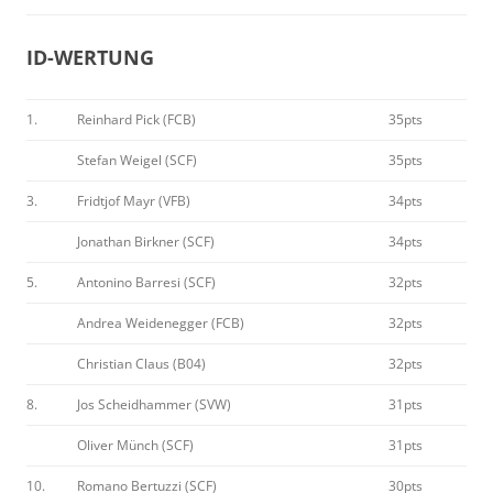
ID-WERTUNG
1.
Reinhard Pick (FCB)
35pts
Stefan Weigel (SCF)
35pts
3.
Fridtjof Mayr (VFB)
34pts
Jonathan Birkner (SCF)
34pts
5.
Antonino Barresi (SCF)
32pts
Andrea Weidenegger (FCB)
32pts
Christian Claus (B04)
32pts
8.
Jos Scheidhammer (SVW)
31pts
Oliver Münch (SCF)
31pts
10.
Romano Bertuzzi (SCF)
30pts