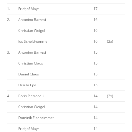
1.
Fridtjof Mayr
17
2.
Antonino Barresi
16
Christian Weigel
16
Jos Scheidhammer
16
(2x)
3.
Antonino Barresi
15
Christian Claus
15
Daniel Claus
15
Ursula Epe
15
4.
Boris Pietrobelli
14
(2x)
Christian Weigel
14
Dominik Eisenzimmer
14
Fridtjof Mayr
14