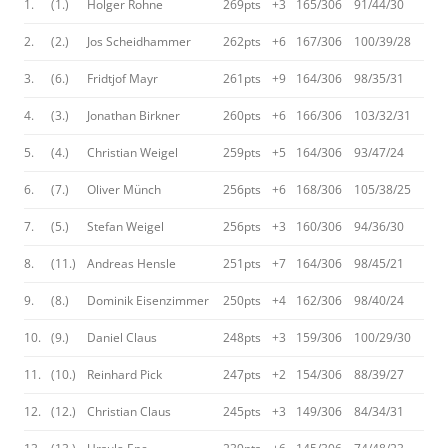
1.
(1.)
Holger Rohne
269pts
+3
165/306
91/44/30
2.
(2.)
Jos Scheidhammer
262pts
+6
167/306
100/39/28
3.
(6.)
Fridtjof Mayr
261pts
+9
164/306
98/35/31
4.
(3.)
Jonathan Birkner
260pts
+6
166/306
103/32/31
5.
(4.)
Christian Weigel
259pts
+5
164/306
93/47/24
6.
(7.)
Oliver Münch
256pts
+6
168/306
105/38/25
7.
(5.)
Stefan Weigel
256pts
+3
160/306
94/36/30
8.
(11.)
Andreas Hensle
251pts
+7
164/306
98/45/21
9.
(8.)
Dominik Eisenzimmer
250pts
+4
162/306
98/40/24
10.
(9.)
Daniel Claus
248pts
+3
159/306
100/29/30
11.
(10.)
Reinhard Pick
247pts
+2
154/306
88/39/27
12.
(12.)
Christian Claus
245pts
+3
149/306
84/34/31