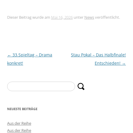
Dieser Beitrag wurde am
Mai 16, 2026
unter
News
veröffentlicht.
Beitragsnavigation
←
33.Spieltag – Drama
Stau Pokal – Das Halbfinale!
konkret!
Entschieden!
→
Suchen
nach:
NEUESTE BEITRÄGE
Aus der Reihe
Aus der Reihe