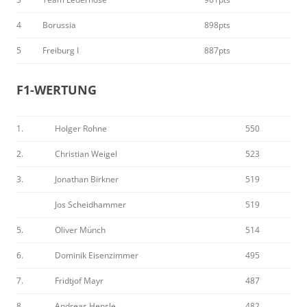
4
Borussia
898pts
5
Freiburg I
887pts
F1-WERTUNG
1.
Holger Rohne
550
2.
Christian Weigel
523
3.
Jonathan Birkner
519
Jos Scheidhammer
519
5.
Oliver Münch
514
6.
Dominik Eisenzimmer
495
7.
Fridtjof Mayr
487
8.
Andreas Hensle
482