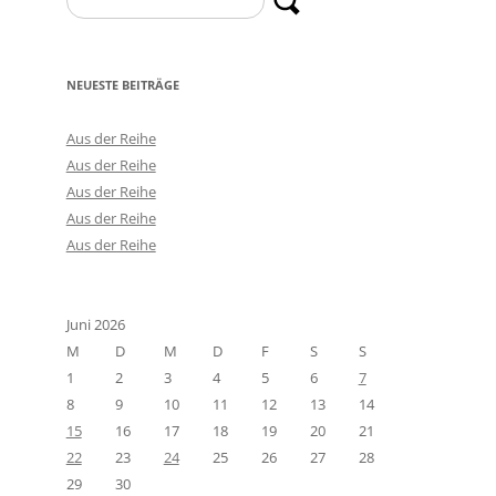
nach:
NEUESTE BEITRÄGE
Aus der Reihe
Aus der Reihe
Aus der Reihe
Aus der Reihe
Aus der Reihe
Juni 2026
M
D
M
D
F
S
S
1
2
3
4
5
6
7
8
9
10
11
12
13
14
15
16
17
18
19
20
21
22
23
24
25
26
27
28
29
30