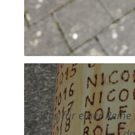
In was für einer Reih
da