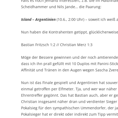
Falls es noch jemand interessiert, z.B. die im Halbfin
Scheidhammer und Nils Jande… die Paarung:
Island – Argentinien
(10.6., 2:00 Uhr) – soweit ich wei
Nun haben die Kontrahenten getippt, glücklicherweis
Bastian Fritzsch 1:2 // Christian Merz 1:3
Möge der Bessere gewinnen und der noch amtierende I
dass ich ihn prall gefüllt mit 10 Duplos mit Panini-St
Affinität und Tränen in den Augen wegen Sascha Zver
Nun ist das Finale gespielt und Argentinien hat sou
einmal getroffen per Elfmeter. Tja, und wer war nähe
Ehrentreffer gegönnt. Das hat Bastian auch, aber er g
Christian insgesamt näher dran und verdienter Sieger 
Pokalsieg für den sympathischen Ummendorfer, der ja 
Pokalsieger hat er direkt oder indirekt zum Tipp verm