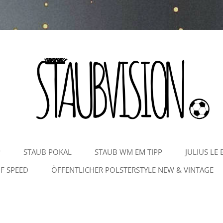
Zum
P
STAUB POKAL
STAUB WM EM TIPP
JULIUS LE 
Inhalt
springen
F SPEED
ÖFFENTLICHER POLSTERSTYLE NEW & VINTAGE