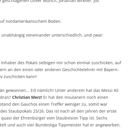
ale geschlagenen Oliver Münch, Jonathan Birkner, Jos
ß auf nordamerikanischem Boden.
e unabhängig voneinander unterschiedlich, und zwar:
nhaber des Pokals selbigen mir schon einmal zuschicken, auf
ickern an den einen oder anderen Geschichtelehrer mit Bayern-
ev zuschicken kann!
verän gewonnen… 3:0 nämlich! Unter anderem hat das Messi AS
r dran?
Christian Merz!
Er hat den Insulanern noch einen
estand den Gauchos einen Treffer weniger zu, somit war
des Staubpokals 25/26. Das ist nach all den Jahren der erste
quasi der Ehrenbürger vom Staubvision Tipp ist. Sechs
ittelt und auch vier Bundesliga Tippmeister hat er angeworben.