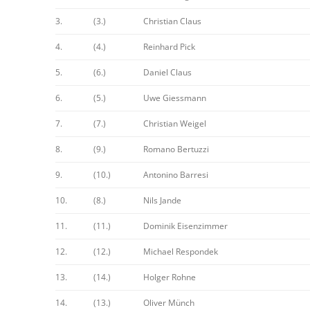
3.
(3.)
Christian Claus
4.
(4.)
Reinhard Pick
5.
(6.)
Daniel Claus
6.
(5.)
Uwe Giessmann
7.
(7.)
Christian Weigel
8.
(9.)
Romano Bertuzzi
9.
(10.)
Antonino Barresi
10.
(8.)
Nils Jande
11.
(11.)
Dominik Eisenzimmer
12.
(12.)
Michael Respondek
13.
(14.)
Holger Rohne
14.
(13.)
Oliver Münch