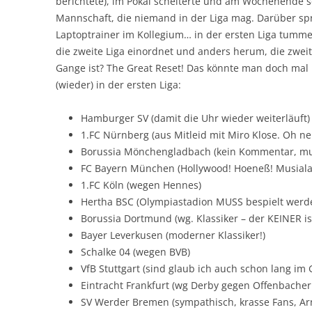
berichtete), im Pokal scheiterte und am Wochenende s
Mannschaft, die niemand in der Liga mag. Darüber sp
Laptoptrainer im Kollegium… in der ersten Liga tumme
die zweite Liga einordnet und anders herum, die zweite 
Gange ist? The Great Reset! Das könnte man doch ma
(wieder) in der ersten Liga:
Hamburger SV (damit die Uhr wieder weiterläuft)
1.FC Nürnberg (aus Mitleid mit Miro Klose. Oh ne
Borussia Mönchengladbach (kein Kommentar, mus
FC Bayern München (Hollywood! Hoeneß! Musiala
1.FC Köln (wegen Hennes)
Hertha BSC (Olympiastadion MUSS bespielt werd
Borussia Dortmund (wg. Klassiker – der KEINER ist
Bayer Leverkusen (moderner Klassiker!)
Schalke 04 (wegen BVB)
VfB Stuttgart (sind glaub ich auch schon lang im 
Eintracht Frankfurt (wg Derby gegen Offenbacher 
SV Werder Bremen (sympathisch, krasse Fans, Arnd