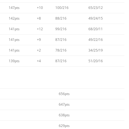
147pts
+10
100/216
65/23/12
142pts
+8
88/216
49/24/15
141pts
+12
99/216
68/20/11
141pts
+9
87/216
49/22/16
141pts
+2
78/216
34/25/19
139pts
+4
87/216
51/20/16
656pts
647pts
638pts
629pts