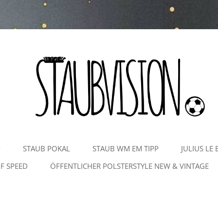
Zum
P
STAUB POKAL
STAUB WM EM TIPP
JULIUS LE 
Inhalt
springen
F SPEED
ÖFFENTLICHER POLSTERSTYLE NEW & VINTAGE