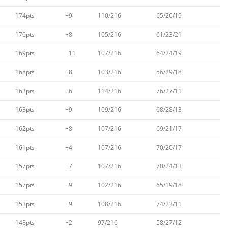
174pts
+9
110/216
65/26/19
170pts
+8
105/216
61/23/21
169pts
+11
107/216
64/24/19
168pts
+8
103/216
56/29/18
163pts
+6
114/216
76/27/11
163pts
+9
109/216
68/28/13
162pts
+8
107/216
69/21/17
161pts
+4
107/216
70/20/17
157pts
+7
107/216
70/24/13
157pts
+9
102/216
65/19/18
153pts
+9
108/216
74/23/11
148pts
+2
97/216
58/27/12