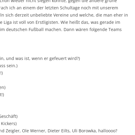
chon wieder nicht siegen konnte, gegen die andere grüne
rach ich an einem der letzten Schultage noch mit unserem
ln sich derzeit unbeliebte Vereine und welche, die man eher in
Liga ist voll von Erstligisten. Wie heißt das, was gerade im
l im deutschen Fußball machen. Dann wären folgende Teams
in, und was ist, wenn er gefeuert wird?)
s sein.)
!)
en)
!)
Geschäft)
Kickers)
 Zeigler, Ole Werner, Dieter Eilts, Uli Borowka, halloooo?