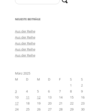
nach:
NEUESTE BEITRÄGE
Aus der Reihe
Aus der Reihe
Aus der Reihe
Aus der Reihe
Aus der Reihe
März 2025
M
D
M
D
F
S
S
1
2
3
4
5
6
7
8
9
10
11
12
13
14
15
16
17
18
19
20
21
22
23
24
25
26
27
28
29
30