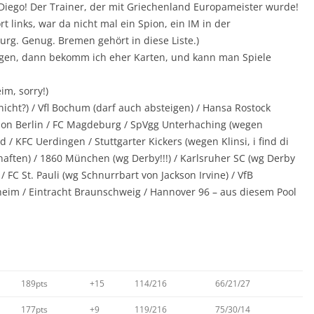
Diego! Der Trainer, der mit Griechenland Europameister wurde!
rt links, war da nicht mal ein Spion, ein IM in der
rg. Genug. Bremen gehört in diese Liste.)
igen, dann bekomm ich eher Karten, und kann man Spiele
im, sorry!)
cht?) / Vfl Bochum (darf auch absteigen) / Hansa Rostock
nion Berlin / FC Magdeburg / SpVgg Unterhaching (wegen
 / KFC Uerdingen / Stuttgarter Kickers (wegen Klinsi, i find di
ften) / 1860 München (wg Derby!!!) / Karlsruher SC (wg Derby
/ FC St. Pauli (wg Schnurrbart von Jackson Irvine) / VfB
eim / Eintracht Braunschweig / Hannover 96 – aus diesem Pool
189pts
+15
114/216
66/21/27
177pts
+9
119/216
75/30/14