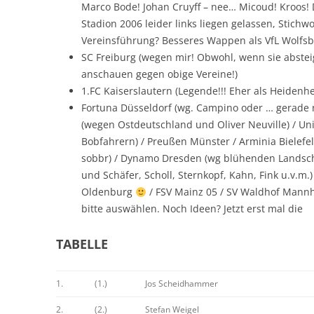
Marco Bode! Johan Cruyff – nee… Micoud! Kroos! 
Stadion 2006 leider links liegen gelassen, Stichwo
Vereinsführung? Besseres Wappen als VfL Wolfsbu
SC Freiburg (wegen mir! Obwohl, wenn sie abste
anschauen gegen obige Vereine!)
1.FC Kaiserslautern (Legende!!! Eher als Heidenhe
Fortuna Düsseldorf (wg. Campino oder … gerade ni
(wegen Ostdeutschland und Oliver Neuville) / U
Bobfahrern) / Preußen Münster / Arminia Bielefeld
sobbr) / Dynamo Dresden (wg blühenden Landscha
und Schäfer, Scholl, Sternkopf, Kahn, Fink u.v.m.) 
Oldenburg
/ FSV Mainz 05 / SV Waldhof Mannh
bitte auswählen. Noch Ideen? Jetzt erst mal die
TABELLE
1.
(1.)
Jos Scheidhammer
2.
(2.)
Stefan Weigel