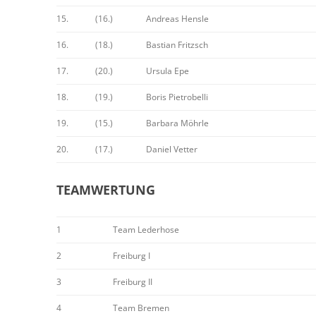
15.
(16.)
Andreas Hensle
16.
(18.)
Bastian Fritzsch
17.
(20.)
Ursula Epe
18.
(19.)
Boris Pietrobelli
19.
(15.)
Barbara Möhrle
20.
(17.)
Daniel Vetter
TEAMWERTUNG
1
Team Lederhose
2
Freiburg I
3
Freiburg II
4
Team Bremen