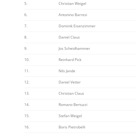
5.
Christian Weigel
6.
Antonino Barresi
7.
Dominik Eisenzimmer
8.
Daniel Claus
9.
Jos Scheidhammer
10.
Reinhard Pick
11.
Nils Jande
12.
Daniel Vetter
13.
Christian Claus
14.
Romano Bertuzzi
15.
Stefan Weigel
16.
Boris Pietrobelli