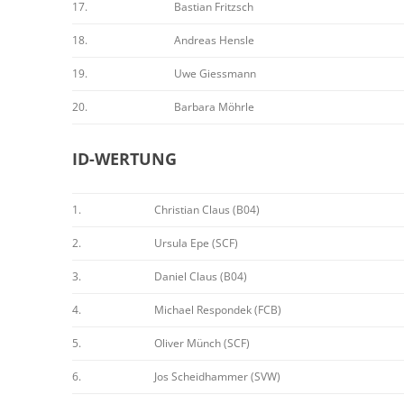
17.
Bastian Fritzsch
18.
Andreas Hensle
19.
Uwe Giessmann
20.
Barbara Möhrle
ID-WERTUNG
1.
Christian Claus (B04)
2.
Ursula Epe (SCF)
3.
Daniel Claus (B04)
4.
Michael Respondek (FCB)
5.
Oliver Münch (SCF)
6.
Jos Scheidhammer (SVW)