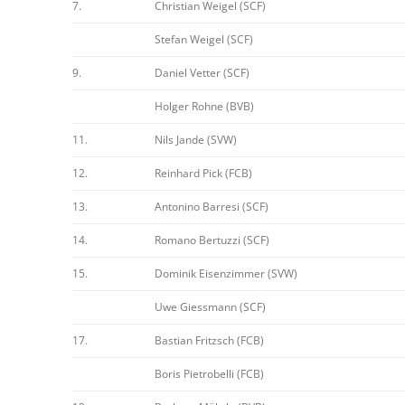
7.
Christian Weigel (SCF)
Stefan Weigel (SCF)
9.
Daniel Vetter (SCF)
Holger Rohne (BVB)
11.
Nils Jande (SVW)
12.
Reinhard Pick (FCB)
13.
Antonino Barresi (SCF)
14.
Romano Bertuzzi (SCF)
15.
Dominik Eisenzimmer (SVW)
Uwe Giessmann (SCF)
17.
Bastian Fritzsch (FCB)
Boris Pietrobelli (FCB)