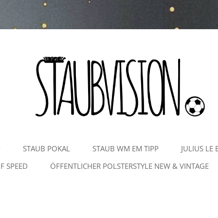
Zum
P
STAUB POKAL
STAUB WM EM TIPP
JULIUS LE 
Inhalt
springen
F SPEED
ÖFFENTLICHER POLSTERSTYLE NEW & VINTAGE