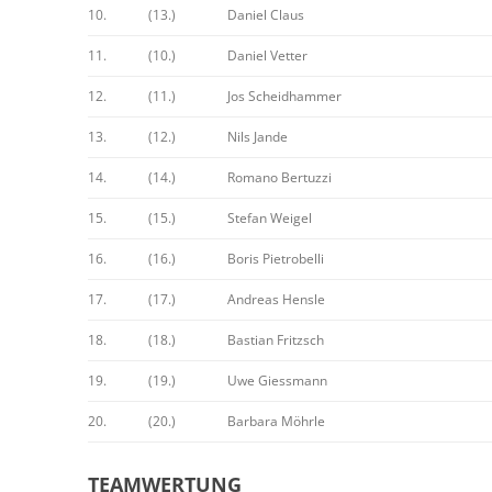
10.
(13.)
Daniel Claus
11.
(10.)
Daniel Vetter
12.
(11.)
Jos Scheidhammer
13.
(12.)
Nils Jande
14.
(14.)
Romano Bertuzzi
15.
(15.)
Stefan Weigel
16.
(16.)
Boris Pietrobelli
17.
(17.)
Andreas Hensle
18.
(18.)
Bastian Fritzsch
19.
(19.)
Uwe Giessmann
20.
(20.)
Barbara Möhrle
TEAMWERTUNG