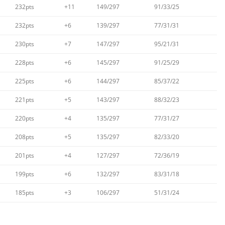
232pts
+11
149/297
91/33/25
232pts
+6
139/297
77/31/31
230pts
+7
147/297
95/21/31
228pts
+6
145/297
91/25/29
225pts
+6
144/297
85/37/22
221pts
+5
143/297
88/32/23
220pts
+4
135/297
77/31/27
208pts
+5
135/297
82/33/20
201pts
+4
127/297
72/36/19
199pts
+6
132/297
83/31/18
185pts
+3
106/297
51/31/24