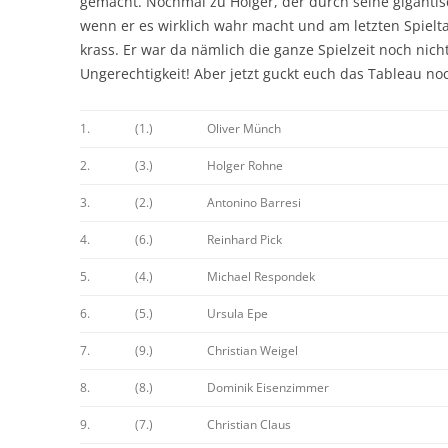
gemacht. Nochmal zu Holger, der durch seine giganti
wenn er es wirklich wahr macht und am letzten Spielta
krass. Er war da nämlich die ganze Spielzeit noch nicht
Ungerechtigkeit! Aber jetzt guckt euch das Tableau noch
1.
(1.)
Oliver Münch
2.
(3.)
Holger Rohne
3.
(2.)
Antonino Barresi
4.
(6.)
Reinhard Pick
5.
(4.)
Michael Respondek
6.
(5.)
Ursula Epe
7.
(9.)
Christian Weigel
8.
(8.)
Dominik Eisenzimmer
9.
(7.)
Christian Claus