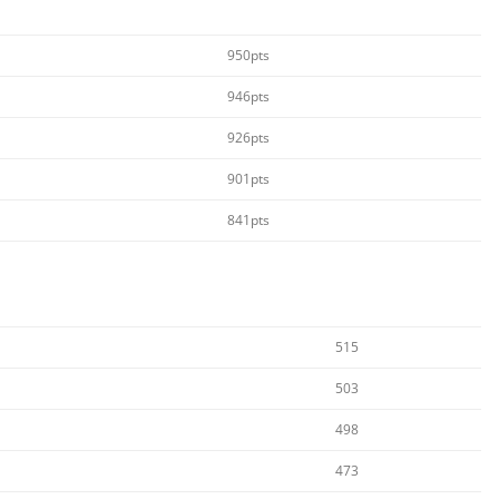
950pts
946pts
926pts
901pts
841pts
515
503
498
473