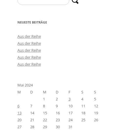
nach:
NEUESTE BEITRÄGE
Aus der Reihe
Aus der Reihe
Aus der Reihe
Aus der Reihe
Aus der Reihe
Mai 2024
M
D
M
D
F
S
S
1
2
3
4
5
6
7
8
9
10
11
12
13
14
15
16
17
18
19
20
21
22
23
24
25
26
27
28
29
30
31