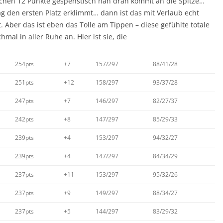
schen 12 Punkte gespenstisch nah dran kommt an die Spitze…
g den ersten Platz erklimmt… dann ist das mit Verlaub echt
. Aber das ist eben das Tolle am Tippen – diese gefühlte totale
mal in aller Ruhe an. Hier ist sie, die
254pts
+7
157/297
88/41/28
251pts
+12
158/297
93/37/28
247pts
+7
146/297
82/27/37
242pts
+8
147/297
85/29/33
239pts
+4
153/297
94/32/27
239pts
+4
147/297
84/34/29
237pts
+11
153/297
95/32/26
237pts
+9
149/297
88/34/27
237pts
+5
144/297
83/29/32