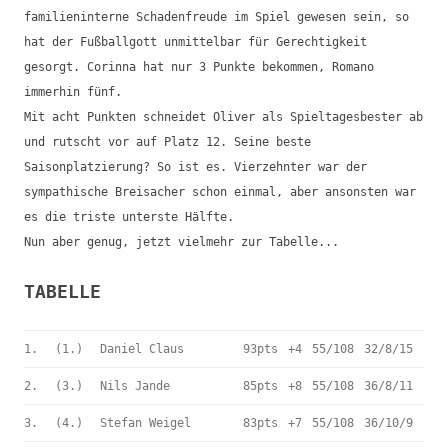
familieninterne Schadenfreude im Spiel gewesen sein, so
hat der Fußballgott unmittelbar für Gerechtigkeit
gesorgt. Corinna hat nur 3 Punkte bekommen, Romano
immerhin fünf.
Mit acht Punkten schneidet Oliver als Spieltagesbester ab
und rutscht vor auf Platz 12. Seine beste
Saisonplatzierung? So ist es. Vierzehnter war der
sympathische Breisacher schon einmal, aber ansonsten war
es die triste unterste Hälfte.
Nun aber genug, jetzt vielmehr zur Tabelle...
TABELLE
1.
(1.)
Daniel Claus
93pts
+4
55/108
32/8/15
2.
(3.)
Nils Jande
85pts
+8
55/108
36/8/11
3.
(4.)
Stefan Weigel
83pts
+7
55/108
36/10/9