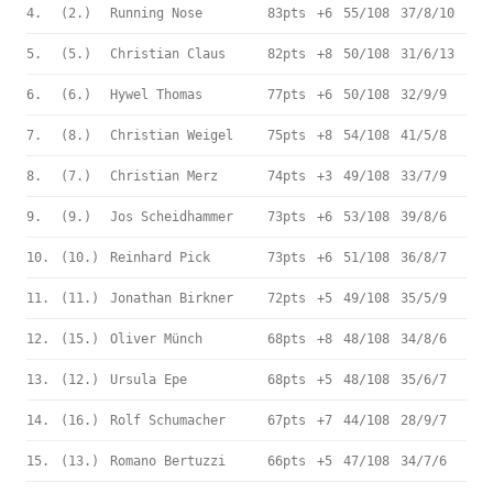
4.
(2.)
Running Nose
83pts
+6
55/108
37/8/10
5.
(5.)
Christian Claus
82pts
+8
50/108
31/6/13
6.
(6.)
Hywel Thomas
77pts
+6
50/108
32/9/9
7.
(8.)
Christian Weigel
75pts
+8
54/108
41/5/8
8.
(7.)
Christian Merz
74pts
+3
49/108
33/7/9
9.
(9.)
Jos Scheidhammer
73pts
+6
53/108
39/8/6
10.
(10.)
Reinhard Pick
73pts
+6
51/108
36/8/7
11.
(11.)
Jonathan Birkner
72pts
+5
49/108
35/5/9
12.
(15.)
Oliver Münch
68pts
+8
48/108
34/8/6
13.
(12.)
Ursula Epe
68pts
+5
48/108
35/6/7
14.
(16.)
Rolf Schumacher
67pts
+7
44/108
28/9/7
15.
(13.)
Romano Bertuzzi
66pts
+5
47/108
34/7/6