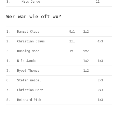
3.
Nils Jande
11
Wer war wie oft wo?
1.
Daniel Claus
9x1
2x2
2.
Christian Claus
2x1
4x3
3.
Running Nose
1x1
9x2
4.
Nils Jande
1x2
1x3
5.
Hywel Thomas
1x2
6.
Stefan Weigel
3x3
7.
Christian Merz
2x3
8.
Reinhard Pick
1x3