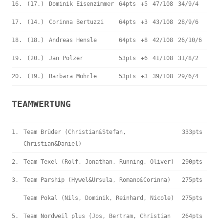
16.
(17.)
Dominik Eisenzimmer
64pts
+5
47/108
34/9/4
17.
(14.)
Corinna Bertuzzi
64pts
+3
43/108
28/9/6
18.
(18.)
Andreas Hensle
64pts
+8
42/108
26/10/6
19.
(20.)
Jan Polzer
53pts
+6
41/108
31/8/2
20.
(19.)
Barbara Möhrle
53pts
+3
39/108
29/6/4
TEAMWERTUNG
1.
Team Brüder (Christian&Stefan,
333pts
Christian&Daniel)
2.
Team Texel (Rolf, Jonathan, Running, Oliver)
290pts
3.
Team Parship (Hywel&Ursula, Romano&Corinna)
275pts
Team Pokal (Nils, Dominik, Reinhard, Nicole)
275pts
5.
Team Nordweil plus (Jos, Bertram, Christian
264pts