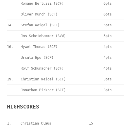
Romano Bertuzzi (SCF)
6pts
Oliver Münch (SCF)
6pts
14.
Stefan Weigel (SCF)
5pts
Jos Scheidhammer (SVW)
5pts
16.
Hywel Thomas (SCF)
4pts
Ursula Epe (SCF)
4pts
Rolf Schumacher (SCF)
4pts
19.
Christian Weigel (SCF)
3pts
Jonathan Birkner (SCF)
3pts
HIGHSCORES
1.
Christian Claus
15