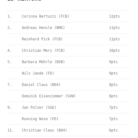
1.
Corinna Bertuzzi (FCB)
12pts
2.
Andreas Hensle (BMG)
11pts
Reinhard Pick (FCB)
11pts
4.
Christian Merz (FCB)
10pts
5.
Barbara Möhrle (BVB)
9pts
Nils Jande (FD)
9pts
7.
Daniel Claus (B04)
8pts
Dominik Eisenzimmer (SVW)
8pts
9.
Jan Polzer (SGE)
7pts
Running Nose (FD)
7pts
11.
Christian Claus (B04)
6pts