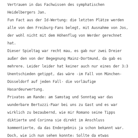
Vertrauen in das Fachwissen des symphatischen
Heidelbergers Jan.
Fun Fact aus der Id-Wertung: die letzten Plätze werden
alle von den Freiburg-Fans belegt, mit Ausnahme von Jos,
der wohl nicht mit dem Höhenflug von Werder gerechnet
hat.
Dieser Spieltag war recht mau, es gab nur zwei Dreier
außer den von der Begegnung Mainz-Dortmund, da gab es
mehrere. Leider leider hat keiner auch nur eines der 3:3
Unentschieden getippt, das wäre -im Fall von München-
Düsseldorf auf jeden Fall- die vorläufige
Hasardeurwertung.
Privates am Rande: am Samstag und Sonntag war das
wunderbare Bertuzzi-Paar bei uns zu Gast und es war
wirklich zu bezaubernd, wie mir Romano seine Tipps
diktierte und Corinna sie direkt im Anschluss
kommentierte, da das Endergebnis ja schon bekannt war.
Doch, wie ich nun sehen konnte: Sollte da etwas