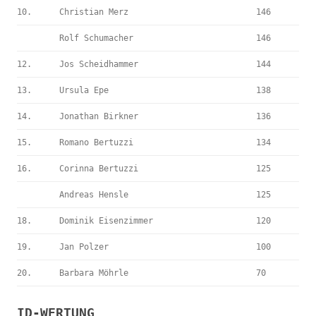
10.
Christian Merz
146
Rolf Schumacher
146
12.
Jos Scheidhammer
144
13.
Ursula Epe
138
14.
Jonathan Birkner
136
15.
Romano Bertuzzi
134
16.
Corinna Bertuzzi
125
Andreas Hensle
125
18.
Dominik Eisenzimmer
120
19.
Jan Polzer
100
20.
Barbara Möhrle
70
ID-WERTUNG