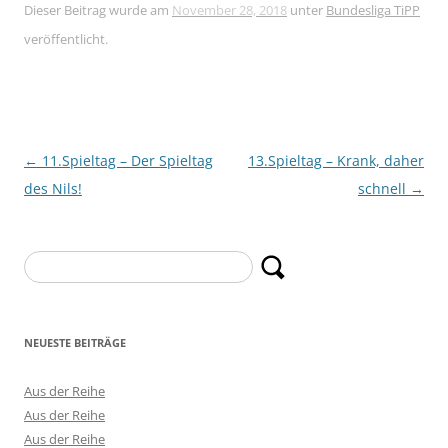
Dieser Beitrag wurde am
November 28, 2018
unter
Bundesliga TiPP
veröffentlicht.
Beitragsnavigation
←
11.Spieltag – Der Spieltag
13.Spieltag – Krank, daher
des Nils!
schnell
→
Suchen
nach:
NEUESTE BEITRÄGE
Aus der Reihe
Aus der Reihe
Aus der Reihe