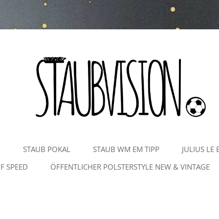
Zum
P
STAUB POKAL
STAUB WM EM TIPP
JULIUS LE 
Inhalt
springen
F SPEED
ÖFFENTLICHER POLSTERSTYLE NEW & VINTAGE