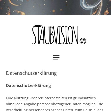
Staubvision
Zum
MENÜ
Inhalt
springen
Datenschutzerklärung
Datenschutzerklärung
Eine Nutzung unserer Internetseiten ist grundsätzlich
ohne jede Angabe personenbezogener Daten möglich. Die
Verarbeitung personenbezogener Daten, zum Beispiel des